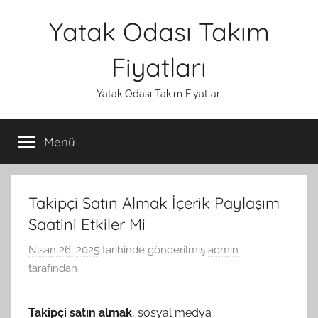
İçeriğe
Yatak Odası Takım
atla
Fiyatları
Yatak Odası Takım Fiyatları
Menü
Takipçi Satın Almak İçerik Paylaşım
Saatini Etkiler Mi
Nisan 26, 2025
tarihinde gönderilmiş
admin
tarafından
Takipçi satın almak
, sosyal medya