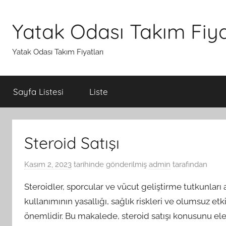
İçeriğe
atla
Yatak Odası Takım Fiya
Yatak Odası Takım Fiyatları
Sayfa Listesi
Liste
Steroid Satışı
Kasım 2, 2023
tarihinde gönderilmiş
admin
tarafından
Steroidler, sporcular ve vücut geliştirme tutkunları a
kullanımının yasallığı, sağlık riskleri ve olumsuz e
önemlidir. Bu makalede, steroid satışı konusunu el