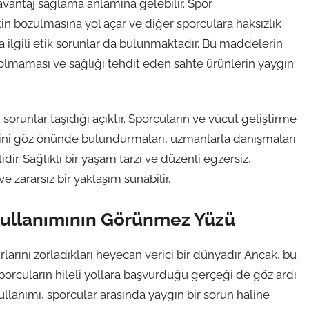
r avantaj sağlama anlamına gelebilir. Spor
n bozulmasına yol açar ve diğer sporculara haksızlık
yla ilgili etik sorunlar da bulunmaktadır. Bu maddelerin
 olmaması ve sağlığı tehdit eden sahte ürünlerin yaygın
orunlar taşıdığı açıktır. Sporcuların ve vücut geliştirme
erini göz önünde bulundurmaları, uzmanlarla danışmaları
ir. Sağlıklı bir yaşam tarzı ve düzenli egzersiz,
 zararsız bir yaklaşım sunabilir.
Kullanımının Görünmez Yüzü
nırlarını zorladıkları heyecan verici bir dünyadır. Ancak, bu
orcuların hileli yollara başvurduğu gerçeği de göz ardı
llanımı, sporcular arasında yaygın bir sorun haline