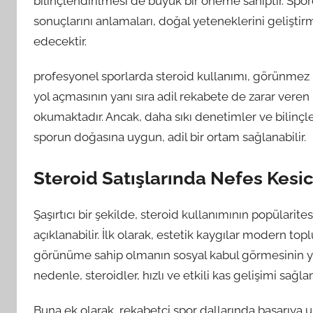
bilinçlendirilmesi de büyük bir öneme sahiptir. Sporc
sonuçlarını anlamaları, doğal yeteneklerini geliştir
edecektir.
profesyonel sporlarda steroid kullanımı, görünmez b
yol açmasının yanı sıra adil rekabete de zarar ver
okumaktadır. Ancak, daha sıkı denetimler ve bilinçle
sporun doğasına uygun, adil bir ortam sağlanabilir.
Steroid Satışlarında Nefes Kesic
Şaşırtıcı bir şekilde, steroid kullanımının popülarit
açıklanabilir. İlk olarak, estetik kaygılar modern topl
görünüme sahip olmanın sosyal kabul görmesinin yan
nedenle, steroidler, hızlı ve etkili kas gelişimi sağ
Buna ek olarak, rekabetçi spor dallarında başarıya 