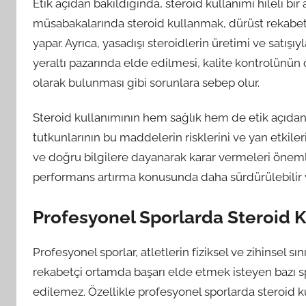
Etik açıdan bakıldığında, steroid kullanımı hileli bi
müsabakalarında steroid kullanmak, dürüst rekabeti
yapar. Ayrıca, yasadışı steroidlerin üretimi ve satışı
yeraltı pazarında elde edilmesi, kalite kontrolünün
olarak bulunması gibi sorunlara sebep olur.
Steroid kullanımının hem sağlık hem de etik açıdan s
tutkunlarının bu maddelerin risklerini ve yan etkil
ve doğru bilgilere dayanarak karar vermeleri önemlid
performans artırma konusunda daha sürdürülebilir ve
Profesyonel Sporlarda Steroid 
Profesyonel sporlar, atletlerin fiziksel ve zihinsel sı
rekabetçi ortamda başarı elde etmek isteyen bazı sp
edilemez. Özellikle profesyonel sporlarda steroid ku