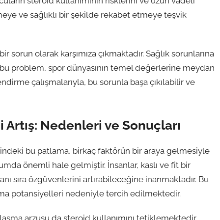
uların steroid kullanımının risklerini ve uzun vadeli
meye ve sağlıklı bir şekilde rekabet etmeye teşvik
ir sorun olarak karşımıza çıkmaktadır. Sağlık sorunlarına
en bu problem, spor dünyasının temel değerlerine meydan
ndirme çalışmalarıyla, bu sorunla başa çıkılabilir ve
i Artış: Nedenleri ve Sonuçları
esindeki bu patlama, birkaç faktörün bir araya gelmesiyle
umda önemli hale gelmiştir. İnsanlar, kaslı ve fit bir
ı sıra özgüvenlerini artırabileceğine inanmaktadır. Bu
lama potansiyelleri nedeniyle tercih edilmektedir.
ulaşma arzusu da steroid kullanımını tetiklemektedir.