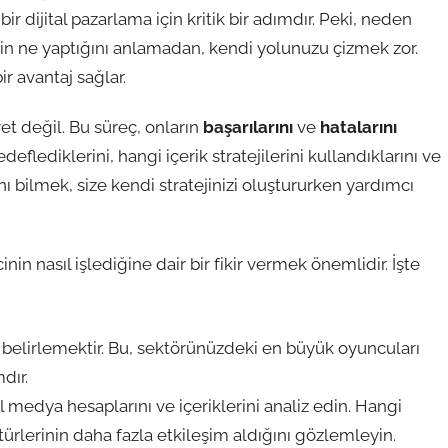
bir dijital pazarlama için kritik bir adımdır. Peki, neden
zin ne yaptığını anlamadan, kendi yolunuzu çizmek zor.
ir avantaj sağlar.
et değil. Bu süreç, onların
başarılarını
ve
hatalarını
flediklerini, hangi içerik stratejilerini kullandıklarını ve
 bilmek, size kendi stratejinizi oluştururken yardımcı
inin nasıl işlediğine dair bir fikir vermek önemlidir. İşte
i belirlemektir. Bu, sektörünüzdeki en büyük oyuncuları
mdır.
l medya hesaplarını ve içeriklerini analiz edin. Hangi
 türlerinin daha fazla etkileşim aldığını gözlemleyin.