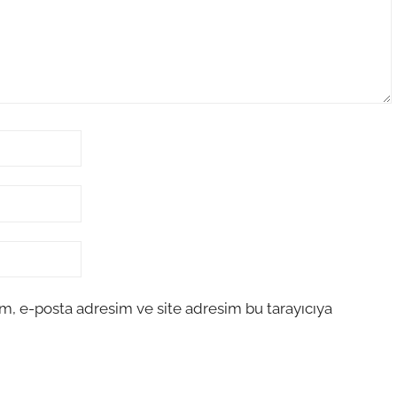
m, e-posta adresim ve site adresim bu tarayıcıya