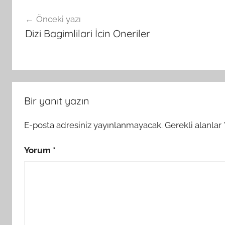
Yazı
Önceki yazı
gezinmesi
Dizi Bagimlilari İcin Oneriler
Bir yanıt yazın
E-posta adresiniz yayınlanmayacak.
Gerekli alanlar
Yorum
*