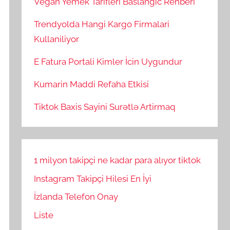
Vegan Yemek Tarifleri Baslangic Rehberi
Trendyolda Hangi Kargo Firmalari
Kullaniliyor
E Fatura Portali Kimler İcin Uygundur
Kumarin Maddi Refaha Etkisi
Tiktok Baxis Sayini Surətlə Artirmaq
1 milyon takipçi ne kadar para alıyor tiktok
Instagram Takipçi Hilesi En İyi
İzlanda Telefon Onay
Liste