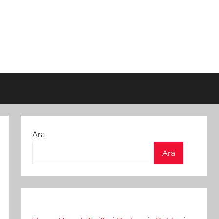
Ara
Ara