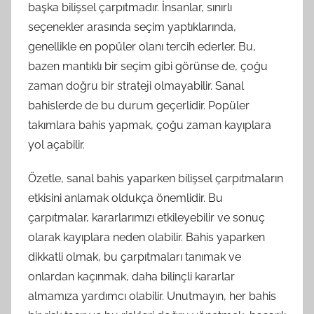
başka bilişsel çarpıtmadır. İnsanlar, sınırlı
seçenekler arasında seçim yaptıklarında,
genellikle en popüler olanı tercih ederler. Bu,
bazen mantıklı bir seçim gibi görünse de, çoğu
zaman doğru bir strateji olmayabilir. Sanal
bahislerde de bu durum geçerlidir. Popüler
takımlara bahis yapmak, çoğu zaman kayıplara
yol açabilir.
Özetle, sanal bahis yaparken bilişsel çarpıtmaların
etkisini anlamak oldukça önemlidir. Bu
çarpıtmalar, kararlarımızı etkileyebilir ve sonuç
olarak kayıplara neden olabilir. Bahis yaparken
dikkatli olmak, bu çarpıtmaları tanımak ve
onlardan kaçınmak, daha bilinçli kararlar
almamıza yardımcı olabilir. Unutmayın, her bahis