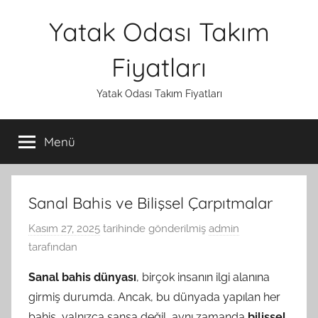
İçeriğe
Yatak Odası Takım
atla
Fiyatları
Yatak Odası Takım Fiyatları
Menü
Sanal Bahis ve Bilişsel Çarpıtmalar
Kasım 27, 2025
tarihinde gönderilmiş
admin
tarafından
Sanal bahis dünyası
, birçok insanın ilgi alanına
girmiş durumda. Ancak, bu dünyada yapılan her
bahis, yalnızca şansa değil, aynı zamanda
bilişsel