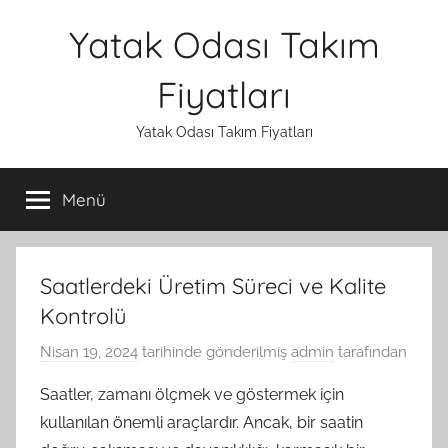
İçeriğe
Yatak Odası Takım
atla
Fiyatları
Yatak Odası Takım Fiyatları
Menü
Saatlerdeki Üretim Süreci ve Kalite
Kontrolü
Nisan 19, 2024
tarihinde gönderilmiş
admin
tarafından
Saatler, zamanı ölçmek ve göstermek için
kullanılan önemli araçlardır. Ancak, bir saatin