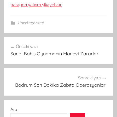
paragon yatırım şikayetvar
Uncategorized
Yazı
Önceki yazı
gezinmesi
Sanal Bahis Oynamanın Manevi Zararları
Sonraki yazı
Bodrum Son Dakika Zabıta Operasyonları
Ara