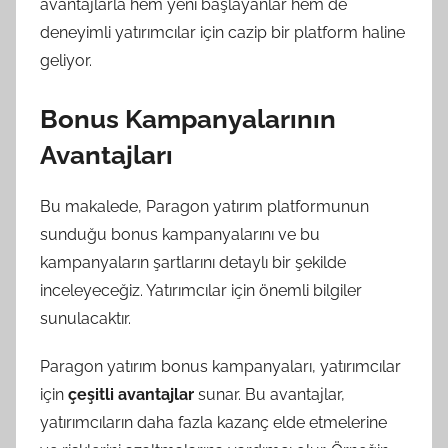
avantajlarla hem yeni başlayanlar hem de
deneyimli yatırımcılar için cazip bir platform haline
geliyor.
Bonus Kampanyalarının
Avantajları
Bu makalede, Paragon yatırım platformunun
sunduğu bonus kampanyalarını ve bu
kampanyaların şartlarını detaylı bir şekilde
inceleyeceğiz. Yatırımcılar için önemli bilgiler
sunulacaktır.
Paragon yatırım bonus kampanyaları, yatırımcılar
için
çeşitli avantajlar
sunar. Bu avantajlar,
yatırımcıların daha fazla kazanç elde etmelerine