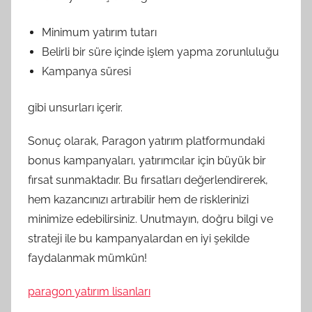
Minimum yatırım tutarı
Belirli bir süre içinde işlem yapma zorunluluğu
Kampanya süresi
gibi unsurları içerir.
Sonuç olarak, Paragon yatırım platformundaki
bonus kampanyaları, yatırımcılar için büyük bir
fırsat sunmaktadır. Bu fırsatları değerlendirerek,
hem kazancınızı artırabilir hem de risklerinizi
minimize edebilirsiniz. Unutmayın, doğru bilgi ve
strateji ile bu kampanyalardan en iyi şekilde
faydalanmak mümkün!
paragon yatırım lisanları