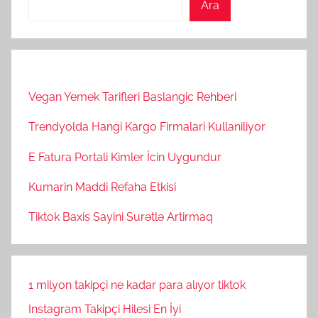
Ara
Vegan Yemek Tarifleri Baslangic Rehberi
Trendyolda Hangi Kargo Firmalari Kullaniliyor
E Fatura Portali Kimler İcin Uygundur
Kumarin Maddi Refaha Etkisi
Tiktok Baxis Sayini Surətlə Artirmaq
1 milyon takipçi ne kadar para alıyor tiktok
Instagram Takipçi Hilesi En İyi