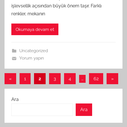
işlevsellik açısından büyük önem taşır. Farklı
renkler, mekanın
Okumaya devam et
Uncategorized
Yorum yapın
Yazı
Önceki
Sonraki
«
1
2
3
4
…
62
»
yazılar
yazılar
sayfalaması
Ara
Ara