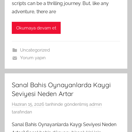
scripts can be a thrilling journey. But, like any
adventure, there are
Okumaya devam et
Uncategorized
Yorum yapın
Sanal Bahis Oynayanlarda Kaygi
Seviyesi Neden Artar
Haziran 15, 2026
tarihinde gönderilmiş
admin
tarafından
Sanal Bahis Oynayanlarda Kaygı Seviyesi Neden