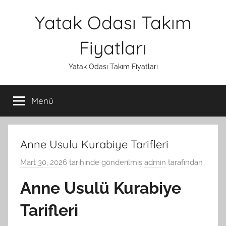
İçeriğe
Yatak Odası Takım
atla
Fiyatları
Yatak Odası Takım Fiyatları
Menü
Anne Usulu Kurabiye Tarifleri
Mart 30, 2026
tarihinde gönderilmiş
admin
tarafından
Anne Usulü Kurabiye
Tarifleri