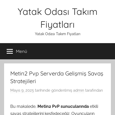
İçeriğe
Yatak Odası Takım
atla
Fiyatları
Yatak Odası Takım Fiyatları
Menü
Metin2 Pvp Serverda Gelişmiş Savaş
Stratejileri
Mayıs 9, 2025
tarihinde gönderilmiş
admin
tarafından
Bu makalede,
Metin2 PvP sunucularında
etkili
savaş stratejilerini keşfedeceğiz. Oyuncuların