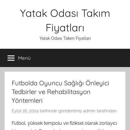
İçeriğe
Yatak Odası Takım
atla
Fiyatları
Yatak Odası Takım Fiyatları
Menü
Futbolda Oyuncu Sağlığı Önleyici
Tedbirler ve Rehabilitasyon
Yöntemleri
Eylül 16, 2024
tarihinde gönderilmiş
admin
tarafından
Futbol, yüksek tempolu ve fiziksel olarak zorlayıcı