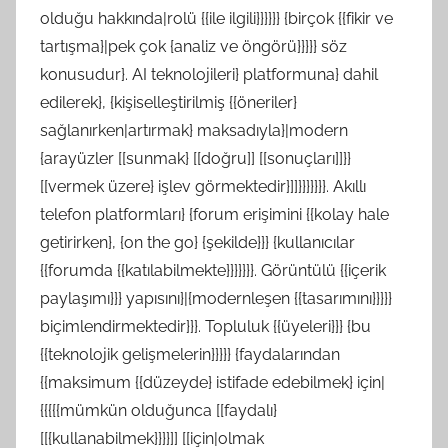
olduğu hakkında|rolü {{ile ilgili}}}}}} {birçok {{fikir ve
tartışma}|pek çok {analiz ve öngörü}}}}} söz
konusudur}. AI teknolojileri} platformuna} dahil
edilerek}, {kişiselleştirilmiş {{öneriler}
sağlanırken|artırmak} maksadıyla}|modern
{arayüzler [[sunmak} [[doğru]] [[sonuçları]]}}
[[vermek üzere} işlev görmektedir}]]}}}}}}}. Akıllı
telefon platformları} {forum erişimini {{kolay hale
getirirken}, {on the go} {şekilde}}} {kullanıcılar
{{forumda {{katılabilmekte}}}}}}}. Görüntülü {{içerik
paylaşımı}}} yapısını}|{modernleşen {{tasarımını}}}}}
biçimlendirmektedir}}}. Topluluk {{üyeleri}}} {bu
{{teknolojik gelişmelerin}}}}} {faydalarından
{{maksimum {{düzeyde} istifade edebilmek} için|
{{{{{mümkün olduğunca [[faydalı}
[[{kullanabilmek}}}}]] [[için|olmak