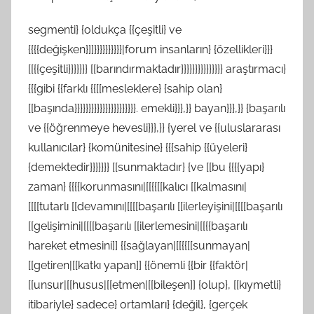
segmenti} {oldukça {{çeşitli} ve
{{{{değişken}]]}}}}}}}}}}|forum insanların} {özellikleri}}}
[[{{çeşitli}}}}}}} [[barındırmaktadır}}}}}}}}}}}}}}} araştırmacı}
{{{gibi {{farklı {{[[mesleklere} {sahip olan}
[[başında}}}}}}}}}}}}}}}}}}}}}}. emekli}}},}} bayan}}},}} {başarılı
ve {{öğrenmeye hevesli}}},}} {yerel ve {{uluslararası
kullanıcılar} {komünitesine} {{{sahip {{üyeleri}
{demektedir}}}}}}} [[sunmaktadır} {ve [[bu {{{{yapı}
zaman} {{{{korunmasını|[[{{[[kalıcı [[kalmasını|
[[[[tutarlı [[devamını|[[[[başarılı [[ilerleyişini|[[[[başarılı
[[gelişimini|[[[[başarılı [[ilerlemesini|[[{{başarılı
hareket etmesini]] {{sağlayan|[[{{[[sunmayan|
[[getiren|[[katkı yapan]] {{önemli {{bir {{faktör|
[[unsur|[[husus|[[etmen|[[bileşen]] {olup}, [[kıymetli}
itibariyle} sadece} ortamları} {değil}, {gerçek