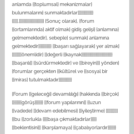
anlamda {{toplumsal} mekanizmalar}
bulunmalarını} sunmaktadırlar]]}}}}}}}}}}}
{[[[[.]]}}}}}}}}}}}}}}}}}}} {Sonuç olarak}, {forum
{{ortamlarında} aktif olmak} gidiş gelişi} {anlamına}
gelmemektedir}, sebeple} sunmak} anlamına
gelmektedir}}}}}}}}}}} [[başarı sağlayarak} yer almak}
[[[[[[[[önemlidir} [[değerli {{kaynak}}}}}}}}}}}}}}}}}}}}}}}}}}
[[başarılı]] {{sürdürmektedir} ve [[bireyin}}} yönden}
{forumlar gerçekten {{kültürel ve {{sosyal bir
{{miras} tutulmaktadır}}}}}}}}}}}
{Forum {{geleceği} devamılılığı} {hakkında {{birçok}
[[{{{{{{görüş}}}}}}} [[forum yapılarının]] {{uzun
{{vadede} [[devam edebilmesi} [[iyileştirme} [[[[[[]]]]
{{bu {{zorlukla {{{{başa çıkmaktadırlar}}}}}
[[beklentisini]] {{karşılamaya} {{çabalıyorlardır}}}}}}}