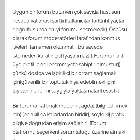
Uygun bir forum bulurken çok sayıda hususun
hesaba katılması şarttır|kullanıcılar farklı ihtiyaçlar
doğrultusunda en iyi forumu seçmeledir}. Öncüsü
olarak forum moderatörleri tarafından konmuş
ilkeler} {tamamen okunmalı}, bu sayede
istemeden kural ihlali} {yaşanmaz}|}. Forumun aktif
üye profili ciddi ehemmiyete sahiptir|olmuştur}},
çünkü dostça ve işbirlikçi bir ortam sağlamak
için|güvenilir bir topluluk inşa edebilmek} için}}
{üyelerin birbirini saygıyla yaklaşmaları} esastır}.
Bir foruma katılmak modern çağda} {bilgi edinmek
için} {en akıllıca kararlardan biridir}, şöyle ki} pratik
bilgiye doğrudan erişim sağlanır}. {Forum
platformu seçerken} sorumluluğu üzerine almak}