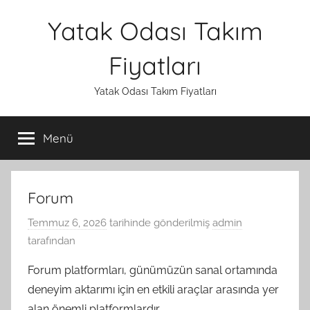
İçeriğe
Yatak Odası Takım
atla
Fiyatları
Yatak Odası Takım Fiyatları
Menü
Forum
Temmuz 6, 2026
tarihinde gönderilmiş
admin
tarafından
Forum platformları, günümüzün sanal ortamında
deneyim aktarımı için en etkili araçlar arasında yer
alan önemli platformlardır.