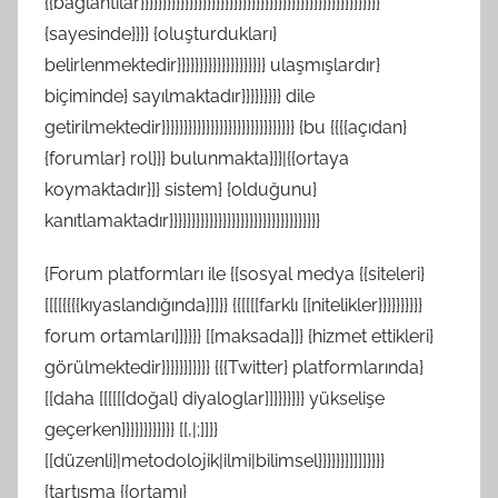
{{bağlantılar}}}}}}}}}}}}}}}}}}}}}}}}}}}}}}}}}}}}}}}}}}}}}}}}}}}}}}
{sayesinde}}}} {oluşturdukları}
belirlenmektedir}}}}}}}}}}}}}}}}}}}} ulaşmışlardır}
biçiminde} sayılmaktadır}}}}}}}}} dile
getirilmektedir}}}}}}}}}}}}}}}}}}}}}}}}}}}}}} {bu {{{{açıdan}
{forumlar} rol}}} bulunmakta}}}|{{ortaya
koymaktadır}}} sistem} {olduğunu}
kanıtlamaktadır}}}}}}}}}}}}}}}}}}}}}}}}}}}}}}}}}}
{Forum platformları ile {{sosyal medya {{siteleri}
[[[[{{{{kıyaslandığında}]]}} {{[[[[farklı [[nitelikler}}}}}}}}}}
forum ortamları]]}}}} [[maksada]]} {hizmet ettikleri}
görülmektedir}}}}}}]}}}} {{{Twitter} platformlarında}
[[daha [[[[[[doğal} diyaloglar]]}}}}}}} yükselişe
geçerken}}}}}}}}}}}} [[,|;]]}}
[[düzenli}|metodolojik|ilmi|bilimsel}}}}}}}]]]]}}}}
{tartışma {{ortamı}