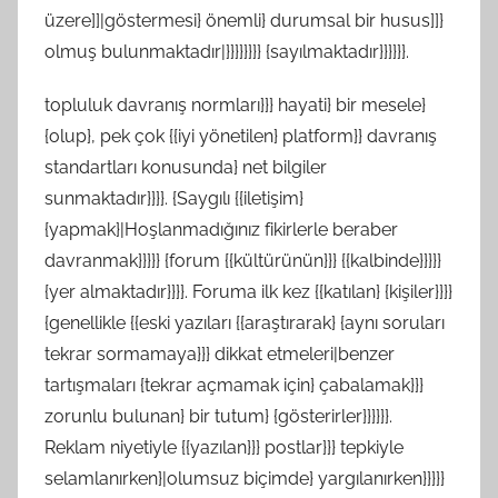
üzere]]|göstermesi} önemli} durumsal bir husus]]}
olmuş bulunmaktadır|}}}}}}}} {sayılmaktadır}}}}}}.
topluluk davranış normları}}} hayati} bir mesele}
{olup}, pek çok {{iyi yönetilen} platform}} davranış
standartları konusunda} net bilgiler
sunmaktadır}}}}. {Saygılı {{iletişim}
{yapmak}|Hoşlanmadığınız fikirlerle beraber
davranmak}}}}} {forum {{kültürünün}}} {{kalbinde}}}}}
{yer almaktadır}}}}. Foruma ilk kez {{katılan} {kişiler}}}}
{genellikle {{eski yazıları {{araştırarak} {aynı soruları
tekrar sormamaya}}} dikkat etmeleri|benzer
tartışmaları {tekrar açmamak için} çabalamak}}}
zorunlu bulunan} bir tutum} {gösterirler}}}}}}.
Reklam niyetiyle {{yazılan}}} postlar}}} tepkiyle
selamlanırken}|olumsuz biçimde} yargılanırken}}}}}