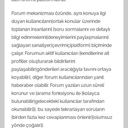
Forum mekanizması özünde, aynı konuya ilgi
duyan kullanıcıların|ortak konular üzerinde
toplanan insanların} {soru sormalarını ve detaylı
bilgi edinmelerini|deneyimlerini paylaşmalarını}
sağlayan sanal{yer|çevrimiçiplatform} biçiminde
çalışır. Forumun aktif kullanıcıları {kendilerine ait
profiller oluşturarak bildirilerini
paylaşabilir|gönderileri aracılığıyla tavrını ortaya
koyabilir}, diğer forum kullanıcılarından yanıt
haberaber olabilir. Forum yazıları uzun süreli
korunur ve {arama fonksiyonu ile {kolayca
bulunabilir|gelecekteki kullanıcılar tarafından
okunabilir}}}, bu sayede tekrarlayan soruların
{birden fazla kez cevaplanması önlenir}|olumsuz
yönde çoğalır}}.