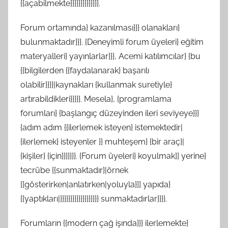
{{açabilmekte}}}}}}}}}}}}}}.
Forum ortamında} kazanılması}}} olanakları}
bulunmaktadır}}}. {Deneyimli forum üyeleri} eğitim
materyalleri} yayınlarlar}}}, Acemi katılımcılar} {bu
{{bilgilerden {{faydalanarak} başarılı
olabilir}}}}|kaynakları {kullanmak suretiyle}
artırabildikleri}}}}}. Mesela}, {programlama
forumları} {başlangıç düzeyinden ileri seviyeye}}}
{adım adım {{ilerlemek isteyen} istemektedir|
{ilerlemek} isteyenler }} muhteşem} {bir araç}|
{kişiler} {için}}}}}}}. {Forum üyeleri} koyulmak]] yerine}
tecrübe {{sunmaktadır}|örnek
[[gösterirken|anlatırken|yoluyla}]] yapıda}
[[yaptıkları|}}}}}}}}}}}}}}}}}}} sunmaktadırlar}}}}.
Forumların {{modern çağ işında}}} ilerlemekte}