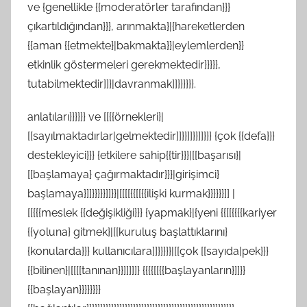
ve {genellikle {{moderatörler tarafından}}}
çıkartıldığından}}}, arınmakta}|{hareketlerden
{{aman {{etmekte}|bakmakta}}|eylemlerden}}
etkinlik göstermeleri gerekmektedir}}}}},
tutabilmektedir]]}|davranmak]]}}}}}}.
anlatıları}}}}}} ve [[{{örnekleri}|
[[sayılmaktadırlar|gelmektedir]]}}]]}}]]}}} {çok {{defa}}}
destekleyici}}} {etkilere sahip{{tir}}}|[[başarısı}|
[[başlamaya} çağırmaktadır}}}|girişimci}
başlamaya}]]}}}}}]]}}|[[[[{{[[{{ilişki kurmak}}}}}}]] |
[[{{{meslek {{değişikliği}}} {yapmak}|{yeni {{[[{{{{kariyer
{{yoluna} gitmek}|[[kuruluş başlattıklarını}
{konularda}}} kullanıcılara]]}}}}}|[[çok [[sayıda|pek}}}
{{bilinen}|[[[[tanınan}}]]]]]} {{{{[[{{başlayanların}]]}}
{{başlayan}}}}}}}}