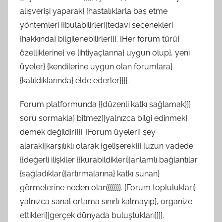
alışverişi yaparak} {hastalıklarla baş etme
yöntemleri {{bulabilirler}|tedavi seçenekleri
{hakkında} bilgilenebilirler}}}. {Her forum türü}
özelliklerine} ve {ihtiyaçlarına} uygun olup}, yeni
üyeler} {kendilerine uygun olan forumlara}
{katıldıklarında} elde ederler}}}}.
Forum platformunda {{düzenli katkı sağlamak}}}
soru sormakla} bitmez}|yalnızca bilgi edinmek}
demek değildir}}}}. {Forum üyeleri} şey
alarak}|karşılıklı olarak {gelişerek}}} {uzun vadede
{{değerli ilişkiler {{kurabildikleri}|anlamlı bağlantılar
{sağladıkları}|artırmalarına} katkı sunan}
görmelerine neden olan}}}}}}}. {Forum toplulukları}
yalnızca sanal ortama sınırlı kalmayıp}, organize
ettikleri}|gerçek dünyada buluştukları}}}}.