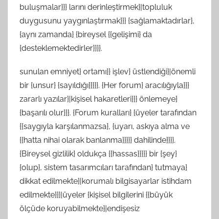
buluşmalar}}} larını derinleştirmek}|topluluk
duygusunu yaygınlaştırmak}}} {sağlamaktadırlar},
{aynı zamanda} {bireysel {{gelişimi} da
{desteklemektedirler}}}}.
sunulan emniyet} ortamı}} işlev} üstlendiği}|önemli
bir {unsur} {sayıldığı}}}}}. {Her forum} aracılığıyla}}}
zararlı yazılar}|kişisel hakaretleri}}} önlemeye}
{başarılı olur}}}. {Forum kuralları} {üyeler tarafından
{{saygıyla karşılanmazsa}, {uyarı, askıya alma ve
{{hatta nihai olarak banlanma}}}}} dahilinde}}}}.
{Bireysel gizlilik} oldukça {{hassas}}}}} bir {şey}
{olup}, sistem tasarımcıları tarafından} tutmaya}
dikkat edilmekte}|korumalı bilgisayarlar istihdam
edilmekte}}}|üyeler {kişisel bilgilerini {{büyük
ölçüde koruyabilmekte}|endişesiz