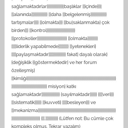
sağlamaktadırlar}}}}}}}}}}}}}}|başlıklar [[içinde}}}|
[[alanında]]}}}}}}}}}}}} [[daha [[belgelenmiş}}}}}}}}}}}}}}
tartışmalar}}}} [[olmakta}}} [[bu|saklanmakta} çok
birden]]} [[kontrol}}}}}}}}}}}}}}}}}}}}}}}}}
[[protokoller}}}}}}}}}}}}}}}}}}}}}}}}}} [[olmakta}}}}}}}}}
[[[[liderlik yapabilmede]]]]]]]]} [[yetenekleri}
[[[[paylaşmaktadır]]]]}}}}}}}}}}} fakat} dayalı olarak}
{değişiklik {{göstermektedir} ve her forum
özelleşmiş}
[[kimliği}}}}}}}}}}}}}}}}}}}}}}}}}}}}}}}}}}}}}}}}}}}}}}}}}}}}}}}}}}}}}}}}}}}}}}}}}}}}}}
}}}}}}}}}}}}}}}}}}}}}}}}}}}}}}} misiyon} katkı
sağlamaktadır]}}}}}}}}}}}}}}} {sayılmaktadır}}}}}} {{[[veri}}}
[[sistematik}}}}}} [[kuvveti} [[[[besleyen}}} ve
[[mekanizma}}}}}}}}}}}}}}}}}}}}}}}}}}}}}}}}}}}}}}}}}}}}}}}}}}}}}}}}}}}}}}}}}}}}
}}}}}}}}}}}}}}}}}}}}}}}}} {[[.]]}}}}}}}}} (Lütfen not: Bu cümle çok
kompleks olmuş. Tekrar yazalım)