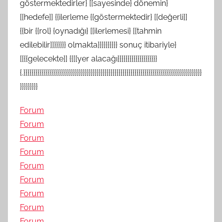
göstermektedirler} [[sayesinde} dönemin}
[[hedefe]] {{ilerleme {{göstermektedir} [[değerli]]
{{bir {{rol} {oynadığı} [[ilerlemesi} [[tahmin
edilebilir]]}}}}}} olmakta}}}}}}}}}} sonuç itibariyle}
[[{{gelecekte]] {{[[yer alacağı}}}}}}}}}}}}}}}}}}}}
{.}}}}}}}}}}}}}}}}}}}}}}}}}}}}}}}}}}}}}}}}}}}}}}}}}}}}}}}}}}}}}}}}}}}}}}}}}}}}}}}}}}}}}}}}}}
}}}}}}}}}
Forum
Forum
Forum
Forum
Forum
Forum
Forum
Forum
Forum