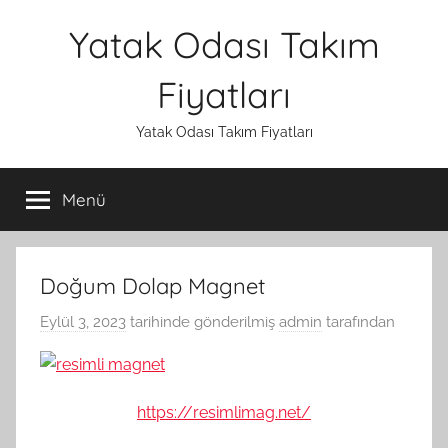
İçeriğe
Yatak Odası Takım
atla
Fiyatları
Yatak Odası Takım Fiyatları
Menü
Doğum Dolap Magnet
Eylül 3, 2023
tarihinde gönderilmiş
admin
tarafından
https://resimlimag.net/