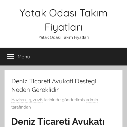
İçeriğe
Yatak Odası Takım
atla
Fiyatları
Yatak Odası Takım Fiyatları
Menü
Deniz Ticareti Avukati Destegi
Neden Gereklidir
Haziran 14, 2026
tarihinde gönderilmiş
admin
tarafından
Deniz Ticareti Avukatı