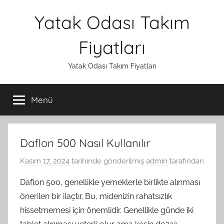
İçeriğe
Yatak Odası Takım
atla
Fiyatları
Yatak Odası Takım Fiyatları
Menü
Daflon 500 Nasıl Kullanılır
Kasım 17, 2024
tarihinde gönderilmiş
admin
tarafından
Daflon 500, genellikle yemeklerle birlikte alınması
önerilen bir ilaçtır. Bu, midenizin rahatsızlık
hissetmemesi için önemlidir. Genellikle günde iki