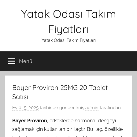
İçeriğe
Yatak Odası Takım
atla
Fiyatları
Yatak Odası Takım Fiyatları
Menü
Bayer Proviron 25MG 20 Tablet
Satışı
Eylül 5, 2025
tarihinde gönderilmiş
admin
tarafından
Bayer Proviron
, erkeklerde hormonal dengeyi
sağlamak için kullanılan bir ilaçtır. Bu ilaç, özellikle